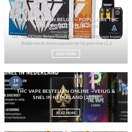
THC VAPE KOPEN BELGIË – POPULAIRE THC
VAPE PRODUCTEN IN 2026
THC Vape Kopen België Steeds Populairder THC vape kopen
België wordt steeds populairder bij gebruikers [...]
READ MORE
19
Apr
THC VAPE BESTELLEN ONLINE – VEILIG &
SNEL IN NEDERLAND (2026)
READ MORE