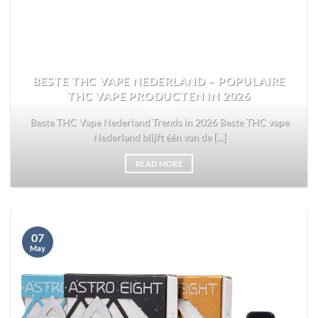
BESTE THC VAPE NEDERLAND – POPULAIRE
THC VAPE PRODUCTEN IN 2026
Beste THC Vape Nederland Trends in 2026 Beste THC vape
Nederland blijft één van de [...]
READ MORE
07
May