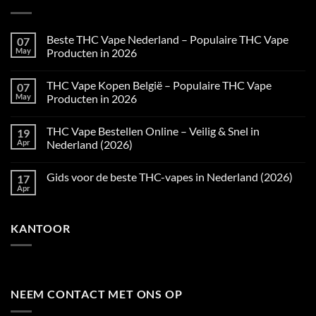
Beste THC Vape Nederland – Populaire THC Vape
07
May
Producten in 2026
No
Comments
THC Vape Kopen België – Populaire THC Vape
07
on
Beste
May
Producten in 2026
THC
Vape
No
Nederland
Comments
THC Vape Bestellen Online – Veilig & Snel in
19
–
on
Populaire
THC
Apr
Nederland (2026)
THC
Vape
Vape
Kopen
No
Producten
België
Comments
Gids voor de beste THC-vapes in Nederland (2026)
17
in
–
on
2026
Populaire
THC
Apr
No
THC
Vape
Comments
Vape
Bestellen
on
Producten
Online
Gids
in
–
KANTOOR
voor
2026
Veilig
de
&
beste
Snel
THC-
in
vapes
Nederland
in
(2026)
Nederland
(2026)
NEEM CONTACT MET ONS OP