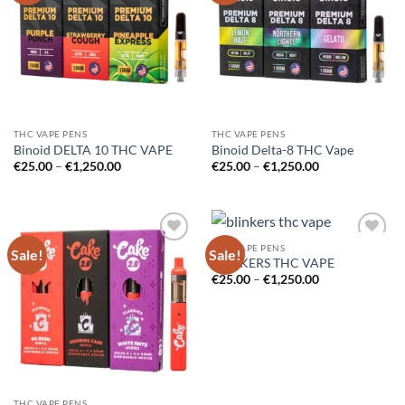
THC VAPE PENS
THC VAPE PENS
Binoid DELTA 10 THC VAPE
Binoid Delta-8 THC Vape
Price
Price
€
25.00
–
€
1,250.00
€
25.00
–
€
1,250.00
range:
range:
€25.00
€25.00
through
through
€1,250.00
€1,250.00
THC VAPE PENS
Sale!
Sale!
Add to
Add to
BLINKERS THC VAPE
wishlist
wishlist
Price
€
25.00
–
€
1,250.00
range:
€25.00
through
€1,250.00
THC VAPE PENS