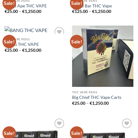
THC VAPE PENS
THC VAPE PENS
Sale!
Sale!
Add to
Add to
Baked Ape THC VAPE
Baked Bar THC Vape
wishlist
wishlist
Price
Price
€
25.00
–
€
1,250.00
€
125.00
–
€
1,250.00
range:
range:
€25.00
€125.00
through
through
€1,250.00
€1,250.00
THC VAPE PENS
Sale!
Sale!
Add to
Add to
BANG THC VAPE
wishlist
wishlist
Price
€
25.00
–
€
1,250.00
range:
€25.00
through
€1,250.00
THC VAPE PENS
Big Chief THC Vape Carts
Price
€
25.00
–
€
1,250.00
range:
€25.00
through
€1,250.00
Sale!
Sale!
Add to
Add to
wishlist
wishlist