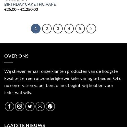
BIRTHDAY CAKE THC VAPE
Price
€
25.00
–
€
1,250.00
range:
€25.00
through
€1,250.00
1
2
3
4
5
OVER ONS
Wij streven ernaar onze klanten producten van de hoogste
kwaliteit en een uitzonderlijke winkelervaring te bieden. Of u
nu een ervaren vaper bent of net begint, wij hebben voor
ieder wat wils.
LAATSTE NIEUWS