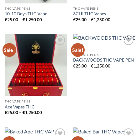
THC VAPE PENS
THC VAPE PENS
10-10 Boys THC Vape
3CHI THC Vapes
Price
Price
€
25.00
–
€
1,250.00
€
25.00
–
€
1,250.00
range:
range:
€25.00
€25.00
through
through
€1,250.00
€1,250.00
Sale!
Sale!
Add to
Add to
wishlist
wishlist
THC VAPE PENS
BACKWOODS THC VAPE PEN
Price
€
25.00
–
€
1,250.00
range:
€25.00
through
€1,250.00
THC VAPE PENS
Ace Vapes THC
Price
€
25.00
–
€
1,250.00
range:
€25.00
through
€1,250.00