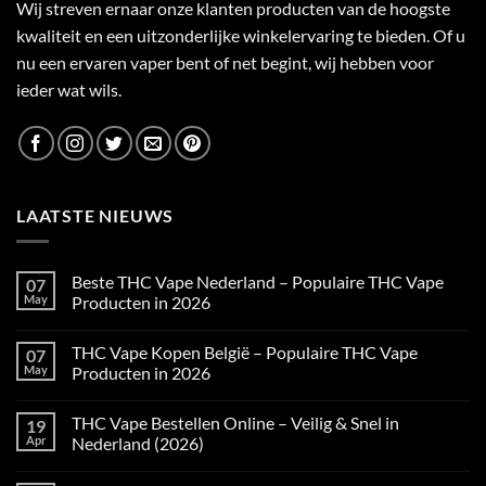
Wij streven ernaar onze klanten producten van de hoogste
kwaliteit en een uitzonderlijke winkelervaring te bieden. Of u
nu een ervaren vaper bent of net begint, wij hebben voor
ieder wat wils.
LAATSTE NIEUWS
Beste THC Vape Nederland – Populaire THC Vape
07
May
Producten in 2026
No
Comments
THC Vape Kopen België – Populaire THC Vape
07
on
Beste
May
Producten in 2026
THC
Vape
No
Nederland
Comments
THC Vape Bestellen Online – Veilig & Snel in
19
–
on
Populaire
THC
Apr
Nederland (2026)
THC
Vape
Vape
Kopen
No
Producten
België
Comments