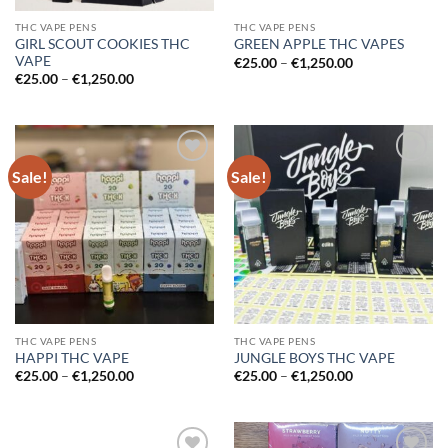
THC VAPE PENS
THC VAPE PENS
GIRL SCOUT COOKIES THC
GREEN APPLE THC VAPES
VAPE
Price
€
25.00
–
€
1,250.00
range:
Price
€
25.00
–
€
1,250.00
€25.00
range:
through
€25.00
€1,250.00
through
€1,250.00
Sale!
Sale!
Add to
Add to
wishlist
wishlist
THC VAPE PENS
THC VAPE PENS
HAPPI THC VAPE
JUNGLE BOYS THC VAPE
Price
Price
€
25.00
–
€
1,250.00
€
25.00
–
€
1,250.00
range:
range:
€25.00
€25.00
through
through
€1,250.00
€1,250.00