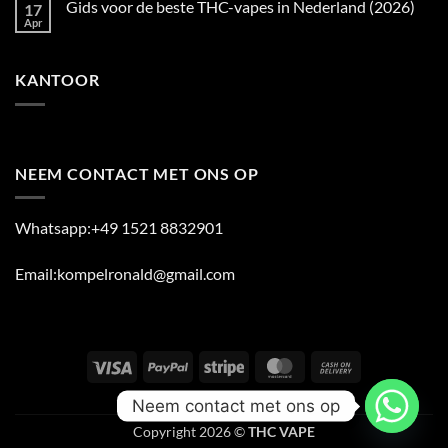
Gids voor de beste THC-vapes in Nederland (2026)
17
in
–
on
2026
Populaire
THC
Apr
No
THC
Vape
Comments
Vape
Bestellen
on
Producten
Online
Gids
in
–
KANTOOR
voor
2026
Veilig
de
&
beste
Snel
THC-
in
vapes
Nederland
in
(2026)
Nederland
(2026)
NEEM CONTACT MET ONS OP
Whatsapp:+49 1521 8832901
Email:kompelronald@gmail.com
Visa
PayPal
Stripe
MasterCard
Cash
On
ABOUT
BLOG
CONTACT
FAQ
Neem contact met ons op
Delivery
Copyright 2026 ©
THC VAPE