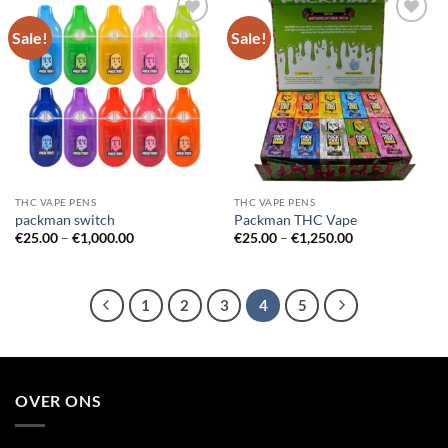
Sale!
Sale!
Add to
Add to
wishlist
wishlist
THC VAPE PENS
THC VAPE PENS
packman switch
Packman THC Vape
Price
Price
€
25.00
–
€
1,000.00
€
25.00
–
€
1,250.00
range:
range:
€25.00
€25.00
through
through
€1,000.00
€1,250.00
1
2
3
4
5
OVER ONS