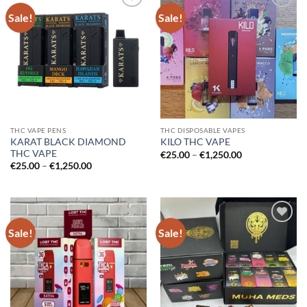
Sale!
Sale!
Add to
Add to
wishlist
wishlist
THC VAPE PENS
THC DISPOSABLE VAPES
KARAT BLACK DIAMOND
KILO THC VAPE
THC VAPE
Price
€
25.00
–
€
1,250.00
range:
Price
€
25.00
–
€
1,250.00
€25.00
range:
through
€25.00
€1,250.00
through
€1,250.00
Sale!
Sale!
Add to
Add to
wishlist
wishlist