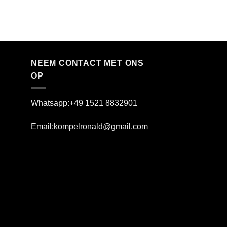
P
€
25.00
–
€
1,250.00
r
€
t
€
NEEM CONTACT MET ONS
OP
Whatsapp:+49 1521 8832901
Email:kompelronald@gmail.com