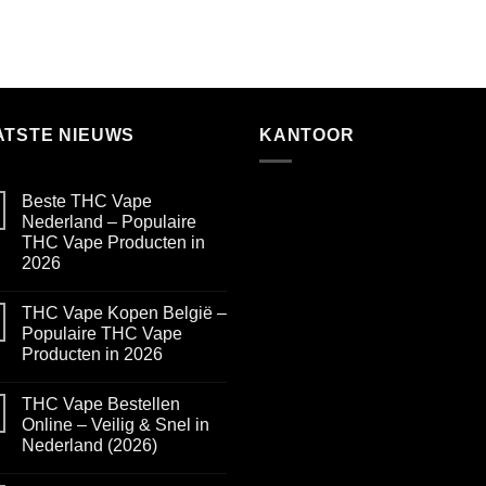
ATSTE NIEUWS
KANTOOR
Beste THC Vape
Nederland – Populaire
THC Vape Producten in
2026
No
Comments
THC Vape Kopen België –
on
Beste
Populaire THC Vape
THC
Producten in 2026
Vape
Nederland
No
–
Comments
Populaire
THC Vape Bestellen
on
THC
THC
Online – Veilig & Snel in
Vape
Vape
Producten
Nederland (2026)
Kopen
in
België
2026
No
–
Comments