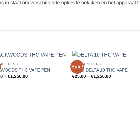
rs in staat om verschillende opties te bekijken en het apparaat 
VAPE PENS
THC VAPE PENS
Sale!
Add to
Add
KWOODS THC VAPE PEN
Binoid DELTA 10 THC VAPE
wishlist
wishl
Price
Price
00
–
€
1,250.00
€
25.00
–
€
1,250.00
range:
range:
€25.00
€25.00
through
through
€1,250.00
€1,250.00