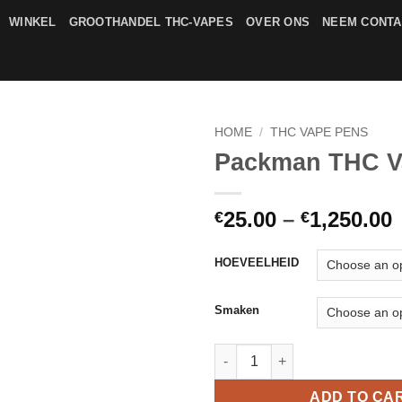
WINKEL
GROOTHANDEL THC-VAPES
OVER ONS
NEEM CONTA
HOME
/
THC VAPE PENS
Packman THC V
Add to
wishlist
P
25.00
–
1,250.00
€
€
€
HOEVEELHEID
€
Smaken
Packman THC Vape quantity
ADD TO CA