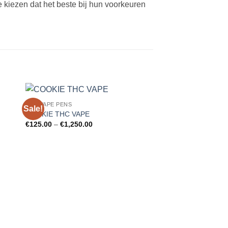
te kiezen dat het beste bij hun voorkeuren
THC VAPE PENS
Sale!
Sale!
 to
Add to
COOKIE THC VAPE
ist
wishlist
Price
€
125.00
–
€
1,250.00
range:
€125.00
through
€1,250.00
THC VAPE PENS
DAAZ THC VAPE