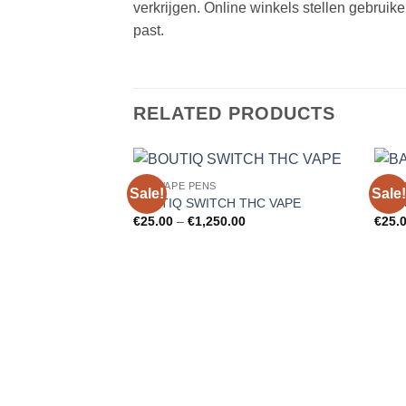
verkrijgen. Online winkels stellen gebruike
past.
RELATED PRODUCTS
THC VAPE PENS
THC 
Sale!
Sale!
Add to
BOUTIQ SWITCH THC VAPE
BAC
wishlist
Price
€
25.00
–
€
1,250.00
€
25.
range:
€25.00
through
€1,250.00