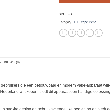
SKU:
N/A
Category:
THC Vape Pens
REVIEWS (0)
ebruikers die een betrouwbaar en modern vape-apparaat wille
ederland wilt kopen, biedt dit apparaat een handige oplossin
strakke design en gebruiksvriendelijke bediening en biedt een