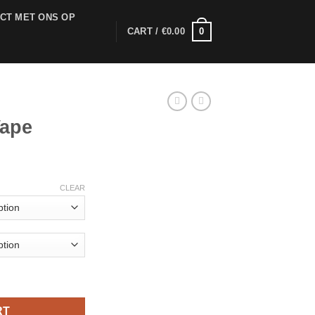
CT MET ONS OP
0
CART /
€
0.00
ape
rice
range:
CLEAR
25.00
through
1,250.00
RT