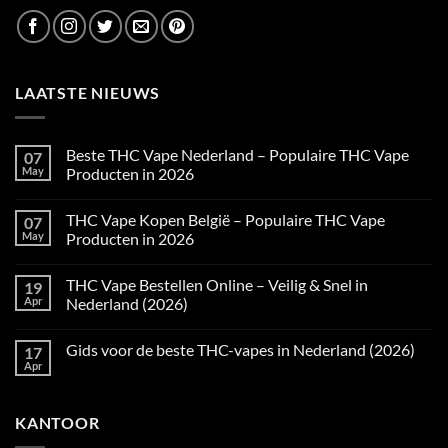
LAATSTE NIEUWS
Beste THC Vape Nederland – Populaire THC Vape
07
May
Producten in 2026
No
Comments
THC Vape Kopen België – Populaire THC Vape
07
on
Beste
May
Producten in 2026
THC
Vape
No
Nederland
Comments
THC Vape Bestellen Online – Veilig & Snel in
19
–
on
Populaire
THC
Apr
Nederland (2026)
THC
Vape
Vape
Kopen
No
Producten
België
Comments
Gids voor de beste THC-vapes in Nederland (2026)
17
in
–
on
2026
Populaire
THC
Apr
No
THC
Vape
Comments
Vape
Bestellen
on
Producten
Online
Gids
in
–
KANTOOR
voor
2026
Veilig
de
&
beste