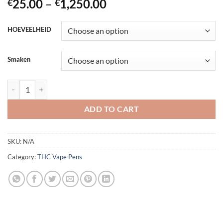
Price
25.00
–
1,250.00
€
€
range:
€25.00
HOEVEELHEID
through
€1,250.00
Smaken
BANG THC VAPE quantity
ADD TO CART
SKU:
N/A
Category:
THC Vape Pens