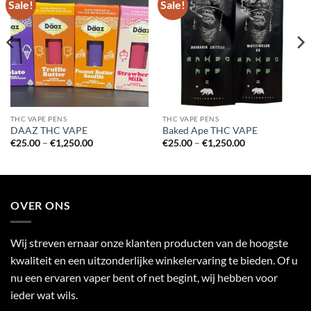
Sale!
Sale!
Add to
Add to
wishlist
wishlist
THC VAPE PENS
THC VAPE PENS
DAAZ THC VAPE
Baked Ape THC VAPE
Price
Price
€
25.00
–
€
1,250.00
€
25.00
–
€
1,250.00
range:
range:
€25.00
€25.00
through
through
€1,250.00
€1,250.00
OVER ONS
Wij streven ernaar onze klanten producten van de hoogste
kwaliteit en een uitzonderlijke winkelervaring te bieden. Of u
nu een ervaren vaper bent of net begint, wij hebben voor
ieder wat wils.