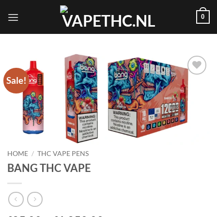
Skip
0
to
content
Sale!
Add to
wishlist
HOME
/
THC VAPE PENS
BANG THC VAPE