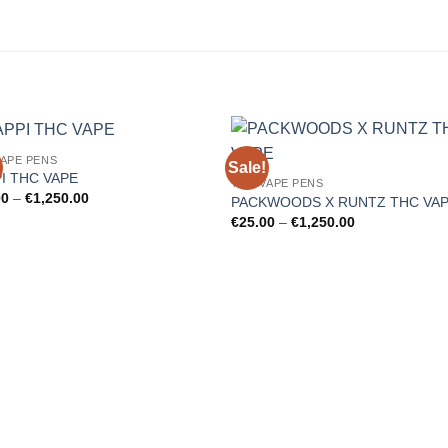
VAPE PENS
Sale!
Add to
Add
I THC VAPE
THC VAPE PENS
wishlist
wishl
Price
00
–
€
1,250.00
PACKWOODS X RUNTZ THC VA
range:
Price
€
25.00
–
€
1,250.00
€25.00
range:
through
€25.00
€1,250.00
through
€1,250.00