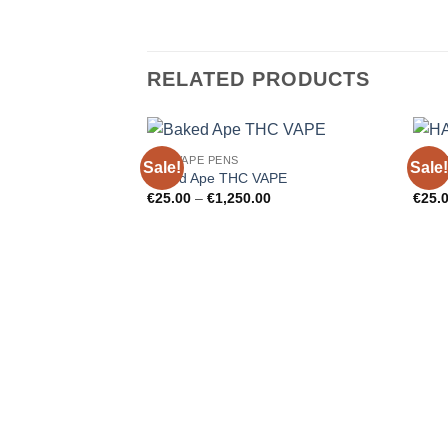
RELATED PRODUCTS
THC VAPE PENS
THC 
Sale!
Sale!
Add to
Baked Ape THC VAPE
HAPP
wishlist
Price
€
25.00
–
€
1,250.00
€
25.
range:
€25.00
through
€1,250.00