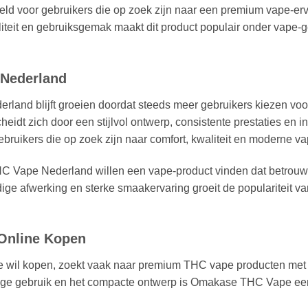
 voor gebruikers die op zoek zijn naar een premium vape-erv
aliteit en gebruiksgemak maakt dit product populair onder vape
 Nederland
land blijft groeien doordat steeds meer gebruikers kiezen voo
dt zich door een stijlvol ontwerp, consistente prestaties en
bruikers die op zoek zijn naar comfort, kwaliteit en moderne v
C Vape Nederland willen een vape-product vinden dat betrouwb
dige afwerking en sterke smaakervaring groeit de popularitei
Online Kopen
il kopen, zoekt vaak naar premium THC vape producten met s
oudige gebruik en het compacte ontwerp is Omakase THC Vape ee