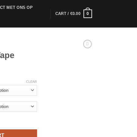
CT MET ONS OP
0
CART /
€
0.00
ape
rice
range:
CLEAR
25.00
through
1,250.00
RT