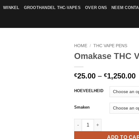
WINKEL
GROOTHANDEL THC-VAPES
OVER ONS
NEEM CONTA
HOME
/
THC VAPE PENS
Omakase THC V
Add to
wishlist
P
25.00
–
1,250.00
€
€
€
HOEVEELHEID
€
Smaken
Omakase THC Vape quantity
ADD TO CA