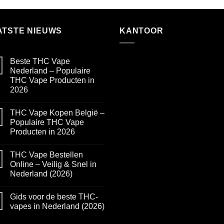
ATSTE NIEUWS
KANTOOR
Beste THC Vape
Nederland – Populaire
THC Vape Producten in
2026
No
Comments
THC Vape Kopen België –
on
Beste
Populaire THC Vape
THC
Producten in 2026
Vape
Nederland
No
–
Comments
Populaire
THC Vape Bestellen
on
THC
THC
Online – Veilig & Snel in
Vape
Vape
Producten
Nederland (2026)
Kopen
in
België
2026
No
–
Comments
Populaire
Gids voor de beste THC-
on
THC
THC
vapes in Nederland (2026)
Vape
Vape
Producten
Bestellen
No
in
Online
Comments