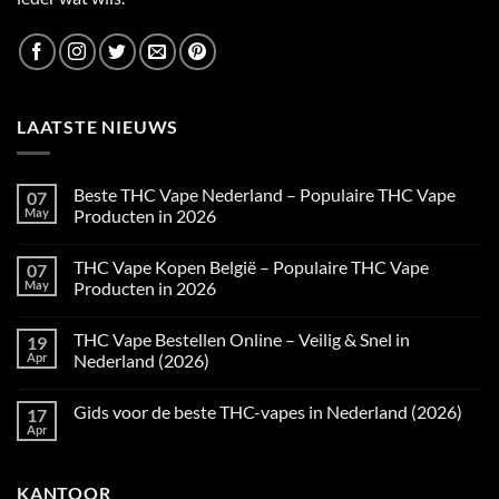
LAATSTE NIEUWS
Beste THC Vape Nederland – Populaire THC Vape
07
May
Producten in 2026
No
Comments
THC Vape Kopen België – Populaire THC Vape
07
on
Beste
May
Producten in 2026
THC
Vape
No
Nederland
Comments
THC Vape Bestellen Online – Veilig & Snel in
19
–
on
Populaire
THC
Apr
Nederland (2026)
THC
Vape
Vape
Kopen
No
Producten
België
Comments
Gids voor de beste THC-vapes in Nederland (2026)
17
in
–
on
2026
Populaire
THC
Apr
No
THC
Vape
Comments
Vape
Bestellen
on
Producten
Online
Gids
in
–
KANTOOR
voor
2026
Veilig