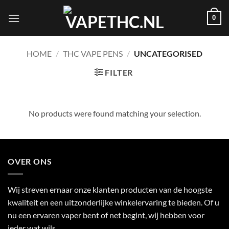
Skip
0
to
content
HOME
/
THC VAPE PENS
/
UNCATEGORISED
FILTER
No products were found matching your selection.
OVER ONS
Wij streven ernaar onze klanten producten van de hoogste
kwaliteit en een uitzonderlijke winkelervaring te bieden. Of u
nu een ervaren vaper bent of net begint, wij hebben voor
ieder wat wils.