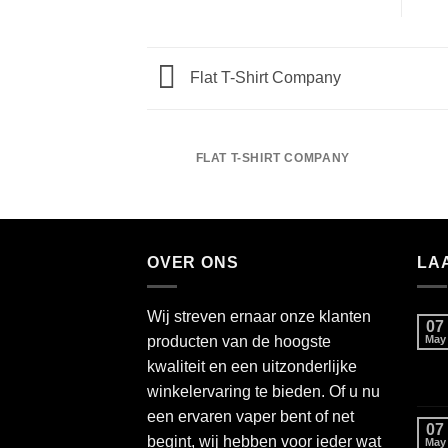
Flat T-Shirt Company
FLAT T-SHIRT COMPANY
OVER ONS
LA
Wij streven ernaar onze klanten
07
producten van de hoogste
May
kwaliteit en een uitzonderlijke
winkelervaring te bieden. Of u nu
een ervaren vaper bent of net
07
begint, wij hebben voor ieder wat
May