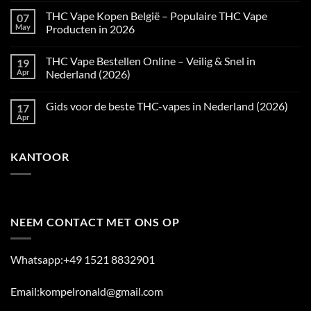
Comments
THC Vape Kopen België – Populaire THC Vape
07
on
Beste
May
Producten in 2026
THC
Vape
No
Nederland
Comments
THC Vape Bestellen Online – Veilig & Snel in
19
–
on
Populaire
THC
Apr
Nederland (2026)
THC
Vape
Vape
Kopen
No
Producten
België
Comments
Gids voor de beste THC-vapes in Nederland (2026)
17
in
–
on
2026
Populaire
THC
Apr
No
THC
Vape
Comments
Vape
Bestellen
on
Producten
Online
Gids
in
–
KANTOOR
voor
2026
Veilig
de
&
beste
Snel
THC-
in
vapes
Nederland
in
(2026)
Nederland
(2026)
NEEM CONTACT MET ONS OP
Whatsapp:+49 1521 8832901
Email:kompelronald@gmail.com