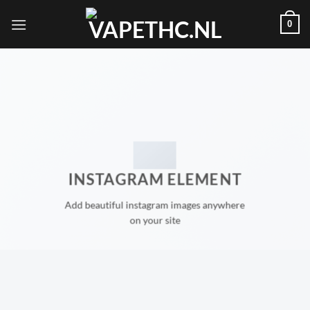
Skip
0
to
content
INSTAGRAM ELEMENT
Add beautiful instagram images anywhere
on your site