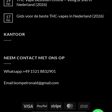
19
Populaire
THC
Apr
Nederland (2026)
THC
Vape
Vape
Kopen
No
Producten
België
Comments
Gids voor de beste THC-vapes in Nederland (2026)
17
in
–
on
2026
Populaire
THC
Apr
No
THC
Vape
Comments
Vape
Bestellen
on
Producten
Online
Gids
in
–
KANTOOR
voor
2026
Veilig
de
&
beste
Snel
THC-
in
vapes
Nederland
in
(2026)
Nederland
(2026)
NEEM CONTACT MET ONS OP
Whatsapp:+49 1521 8832901
Email:kompelronald@gmail.com
Visa
PayPal
Stripe
MasterCard
Cash
On