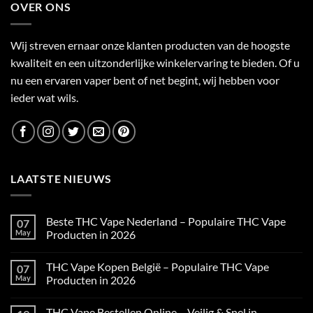
OVER ONS
Wij streven ernaar onze klanten producten van de hoogste
kwaliteit en een uitzonderlijke winkelervaring te bieden. Of u
nu een ervaren vaper bent of net begint, wij hebben voor
ieder wat wils.
LAATSTE NIEUWS
Beste THC Vape Nederland – Populaire THC Vape
07
May
Producten in 2026
No
Comments
THC Vape Kopen België – Populaire THC Vape
07
on
Beste
May
Producten in 2026
THC
Vape
No
Nederland
Comments
THC Vape Bestellen Online – Veilig & Snel in
–
on