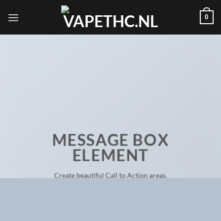
Skip
0
to
content
MESSAGE BOX
ELEMENT
Create beautiful Call to Action areas.