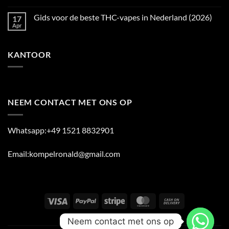
Vape
Kopen
No
Producten
België
Comments
Gids voor de beste THC-vapes in Nederland (2026)
17
in
–
on
2026
Populaire
THC
Apr
No
THC
Vape
Comments
Vape
Bestellen
on
Producten
Online
Gids
in
–
KANTOOR
voor
2026
Veilig
de
&
beste
Snel
THC-
in
vapes
Nederland
in
(2026)
Nederland
(2026)
NEEM CONTACT MET ONS OP
Whatsapp:+49 1521 8832901
Email:kompelronald@gmail.com
Visa
PayPal
Stripe
MasterCard
Cash
On
ABOUT
BLOG
CONTACT
FAQ
Neem contact met ons op
Delivery