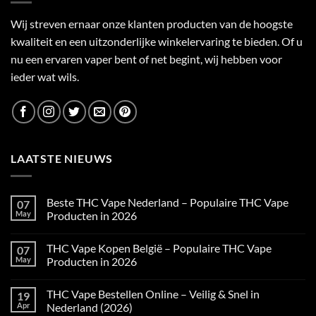
Wij streven ernaar onze klanten producten van de hoogste
kwaliteit en een uitzonderlijke winkelervaring te bieden. Of u
nu een ervaren vaper bent of net begint, wij hebben voor
ieder wat wils.
LAATSTE NIEUWS
Beste THC Vape Nederland – Populaire THC Vape
07
May
Producten in 2026
No
Comments
THC Vape Kopen België – Populaire THC Vape
07
on
Beste
May
Producten in 2026
THC
Vape
No
Nederland
Comments
THC Vape Bestellen Online – Veilig & Snel in
19
–
on
Populaire
THC
Apr
Nederland (2026)
THC
Vape