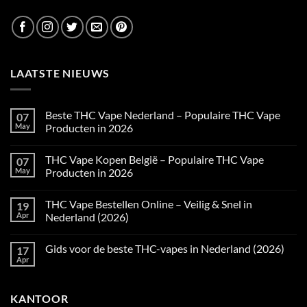
LAATSTE NIEUWS
Beste THC Vape Nederland – Populaire THC Vape
07
May
Producten in 2026
No
Comments
THC Vape Kopen België – Populaire THC Vape
07
on
Beste
May
Producten in 2026
THC
Vape
No
Nederland
Comments
THC Vape Bestellen Online – Veilig & Snel in
19
–
on
Populaire
THC
Apr
Nederland (2026)
THC
Vape
Vape
Kopen
No
Producten
België
Comments
Gids voor de beste THC-vapes in Nederland (2026)
17
in
–
on
2026
Populaire
THC
Apr
No
THC
Vape
Comments
Vape
Bestellen
on
Producten
Online
Gids
in
–
KANTOOR
voor
2026
Veilig
de