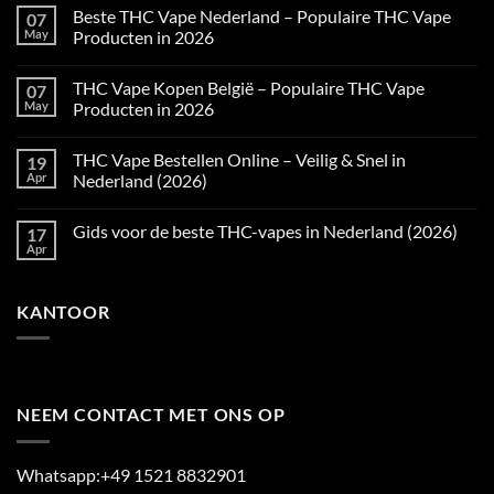
Beste THC Vape Nederland – Populaire THC Vape
07
May
Producten in 2026
No
Comments
THC Vape Kopen België – Populaire THC Vape
07
on
Beste
May
Producten in 2026
THC
Vape
No
Nederland
Comments
THC Vape Bestellen Online – Veilig & Snel in
19
–
on
Populaire
THC
Apr
Nederland (2026)
THC
Vape
Vape
Kopen
No
Producten
België
Comments
Gids voor de beste THC-vapes in Nederland (2026)
17
in
–
on
2026
Populaire
THC
Apr
No
THC
Vape
Comments
Vape
Bestellen
on
Producten
Online
Gids
in
–
KANTOOR
voor
2026
Veilig
de
&
beste
Snel
THC-
in
vapes
Nederland
in
(2026)
Nederland
(2026)
NEEM CONTACT MET ONS OP
Whatsapp:+49 1521 8832901