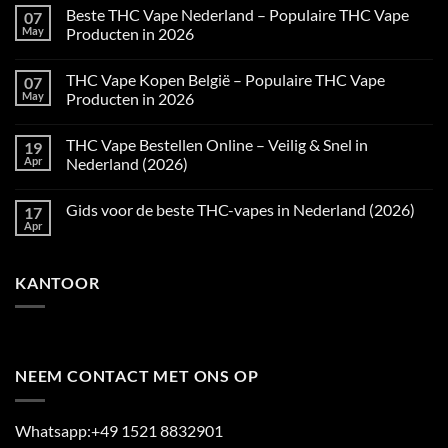
Beste THC Vape Nederland – Populaire THC Vape
07
May
Producten in 2026
No
Comments
THC Vape Kopen België – Populaire THC Vape
07
on
Beste
May
Producten in 2026
THC
Vape
No
Nederland
Comments
THC Vape Bestellen Online – Veilig & Snel in
19
–
on
Populaire
THC
Apr
Nederland (2026)
THC
Vape
Vape
Kopen
No
Producten
België
Comments
Gids voor de beste THC-vapes in Nederland (2026)
17
in
–
on
2026
Populaire
THC
Apr
No
THC
Vape
Comments
Vape
Bestellen
on
Producten
Online
Gids
in
–
KANTOOR
voor
2026
Veilig
de
&
beste
Snel
THC-
in
vapes
Nederland
in
(2026)
Nederland
(2026)
NEEM CONTACT MET ONS OP
Whatsapp:+49 1521 8832901