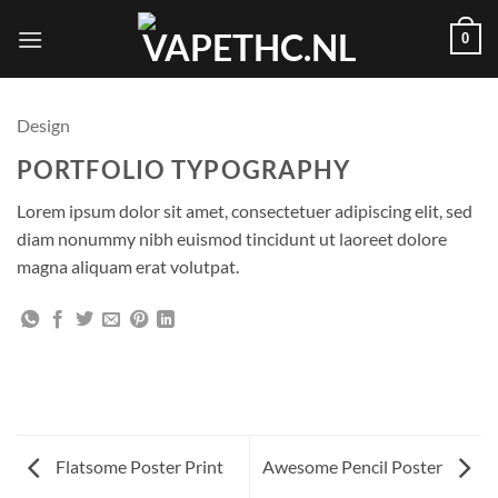
Skip
0
to
content
Design
PORTFOLIO TYPOGRAPHY
Lorem ipsum dolor sit amet, consectetuer adipiscing elit, sed
diam nonummy nibh euismod tincidunt ut laoreet dolore
magna aliquam erat volutpat.
Flatsome Poster Print
Awesome Pencil Poster