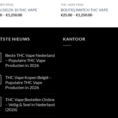
APE PENS
THC VAPE PENS
id DELTA 10 THC VAPE
BOUTIQ SWITCH THC VAPE
Price
Price
00
–
€
1,250.00
€
25.00
–
€
1,250.00
range:
range:
€25.00
€25.00
through
through
€1,250.00
€1,250.00
ATSTE NIEUWS
KANTOOR
Beste THC Vape Nederland
– Populaire THC Vape
Producten in 2026
No
Comments
THC Vape Kopen België –
on
Beste
Populaire THC Vape
THC
Producten in 2026
Vape
Nederland
No
–
Comments
Populaire
THC Vape Bestellen Online
on
THC
THC
– Veilig & Snel in Nederland
Vape
Vape
Producten
(2026)
Kopen
in
België
2026
No
–