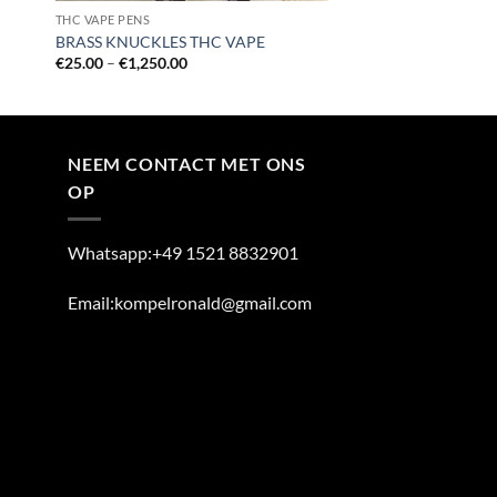
THC VAPE PENS
BRASS KNUCKLES THC VAPE
Price
€
25.00
–
€
1,250.00
range:
€25.00
through
€1,250.00
NEEM CONTACT MET ONS
OP
Whatsapp:+49 1521 8832901
Email:kompelronald@gmail.com