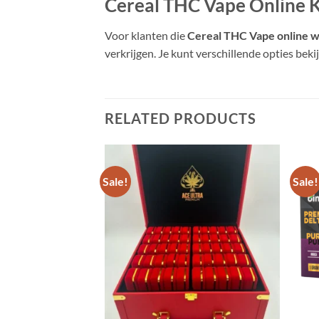
Cereal THC Vape Online 
Voor klanten die
Cereal THC Vape online w
verkrijgen. Je kunt verschillende opties bekij
RELATED PRODUCTS
Sale!
Sale!
Add to
Add to
wishlist
wishlist