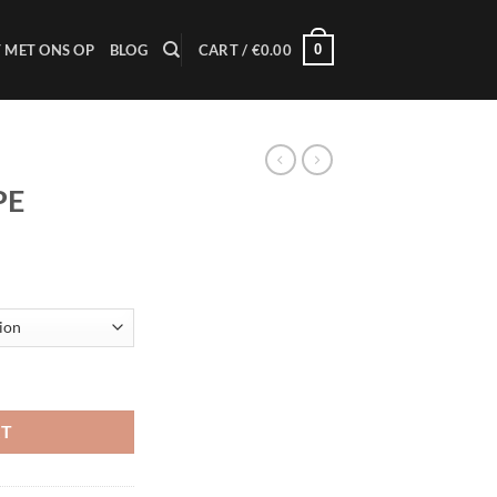
0
 MET ONS OP
BLOG
CART /
€
0.00
PE
Price
range:
€25.00
through
€1,250.00
RT