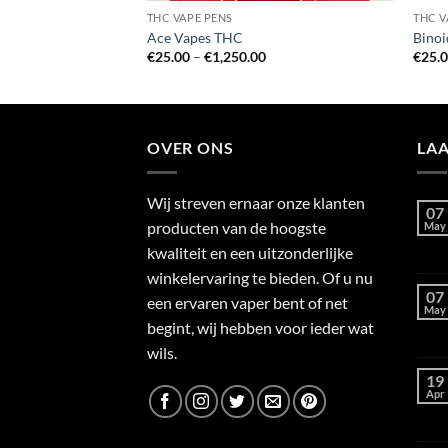
THC VAPE PENS
THC V
 VAPE PEN
Ace Vapes THC
Bino
Price
Price
€
25.00
–
€
1,250.00
€
25.
range:
range:
€25.00
€25.00
through
through
€1,250.00
€1,250.00
OVER ONS
LA
Wij streven ernaar onze klanten
07
producten van de hoogste
May
kwaliteit en een uitzonderlijke
winkelervaring te bieden. Of u nu
07
een ervaren vaper bent of net
May
begint, wij hebben voor ieder wat
wils.
19
Apr