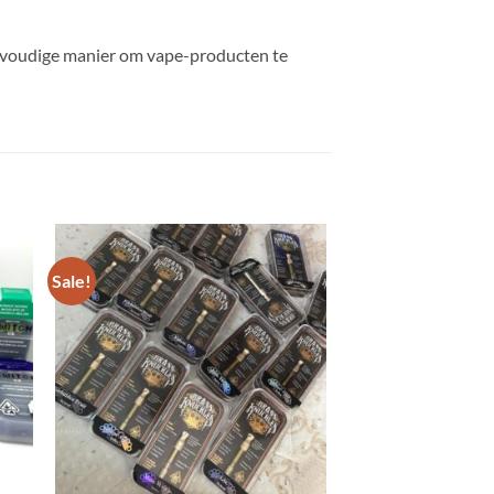
eenvoudige manier om vape-producten te
Sale!
 to
Add to
list
wishlist