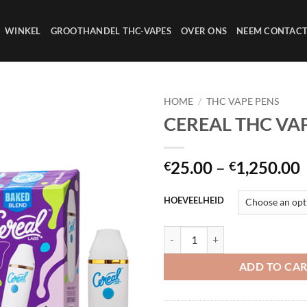
WINKEL
GROOTHANDEL THC-VAPES
OVER ONS
NEEM CONTACT
HOME
/
THC VAPE PENS
CEREAL THC VA
Add to
wishlist
25.00
–
1,250.00
€
€
HOEVEELHEID
CEREAL THC VAPE quantity
ADD TO CA