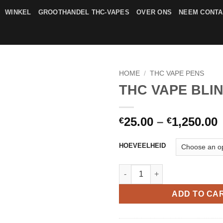
WINKEL
GROOTHANDEL THC-VAPES
OVER ONS
NEEM CONTA
HOME
/
THC VAPE PENS
THC VAPE BLI
Add to
wishlist
P
25.00
–
1,250.00
€
€
€
HOEVEELHEID
€
THC VAPE BLINKERS quantity
ADD TO CA