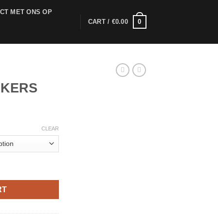
CT MET ONS OP
0
CART /
€
0.00
NKERS
rice
range:
CLEAR
25.00
through
1,250.00
RT