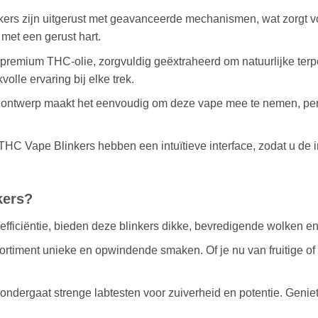
rs zijn uitgerust met geavanceerde mechanismen, wat zorgt voo
met een gerust hart.
t premium THC-olie, zorgvuldig geëxtraheerd om natuurlijke t
olle ervaring bij elke trek.
ontwerp maakt het eenvoudig om deze vape mee te nemen, per
HC Vape Blinkers hebben een intuïtieve interface, zodat u de 
kers?
fficiëntie, bieden deze blinkers dikke, bevredigende wolken en
rtiment unieke en opwindende smaken. Of je nu van fruitige of aar
 ondergaat strenge labtesten voor zuiverheid en potentie. Geni