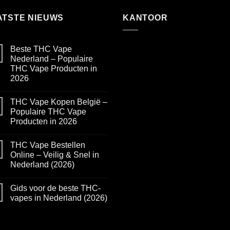
ATSTE NIEUWS
KANTOOR
Beste THC Vape
Nederland – Populaire
THC Vape Producten in
2026
No
Comments
THC Vape Kopen België –
on
Beste
Populaire THC Vape
THC
Producten in 2026
Vape
Nederland
No
–
Comments
Populaire
THC Vape Bestellen
on
THC
THC
Online – Veilig & Snel in
Vape
Vape
Producten
Nederland (2026)
Kopen
in
België
2026
No
–
Comments
Populaire
Gids voor de beste THC-
on
THC
THC
vapes in Nederland (2026)
Vape
Vape
Producten
Bestellen
No
in
Online
Comments
2026
–
on
Veilig
Gids