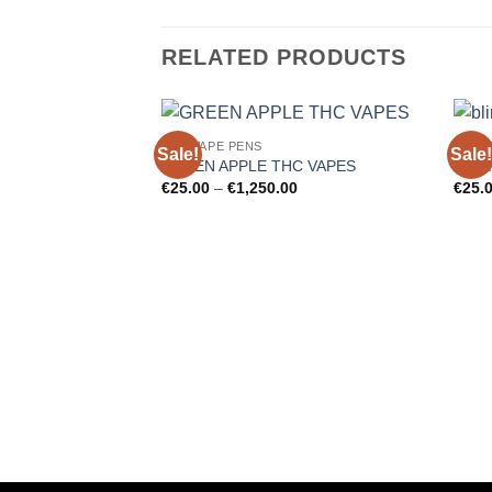
RELATED PRODUCTS
THC VAPE PENS
THC 
Sale!
Sale!
Add to
GREEN APPLE THC VAPES
BLIN
wishlist
Price
€
25.00
–
€
1,250.00
€
25.
range:
€25.00
through
€1,250.00