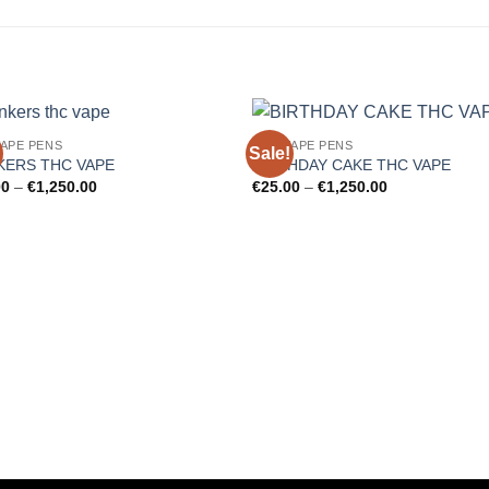
VAPE PENS
THC VAPE PENS
Sale!
Add to
Add
KERS THC VAPE
BIRTHDAY CAKE THC VAPE
wishlist
wishl
Price
Price
00
–
€
1,250.00
€
25.00
–
€
1,250.00
range:
range:
€25.00
€25.00
through
through
€1,250.00
€1,250.00